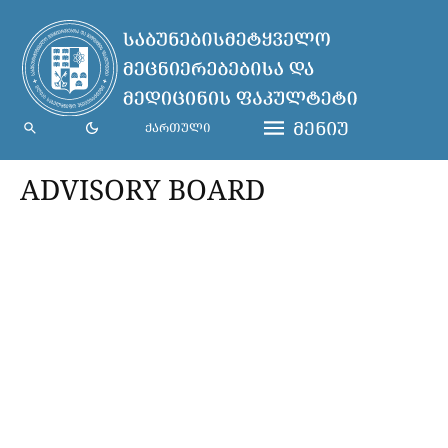
ᲛᲔᲜᲘᲣ
ᲥᲐᲠᲗᲣᲚᲘ
ADVISORY BOARD